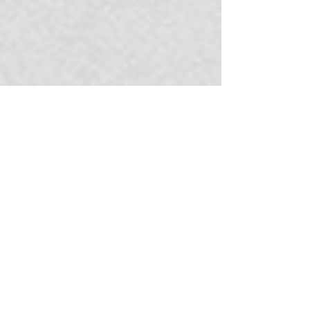
Collana magnetica
Trovo molto pratica questa collana con
perle di ematite e sistema di aggancio
magnetico. So che l'ematite è conosciuta
per le proprietà che favoriscono la
concentrazione e attenuano i dolori ...
sinceramente l'ho solamente comprata
per la praticità d'uso, se poi aiuta anche
la salute ben venga!