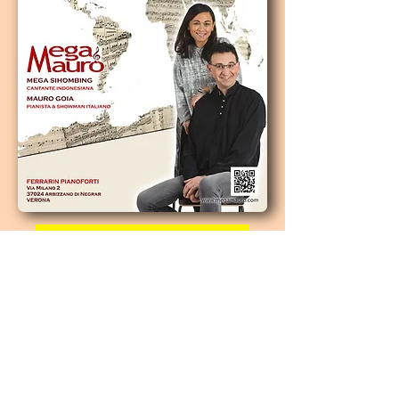
22 Maggio 2021 - ore 18.00
Finalmente si riparte con i concerti dal vivo!
MegaMauro in un nuovo spettacolo con
musiche e canzoni da tutto il mondo,
arrangiamenti originali, versatilità vocale unica
e tanta passione!