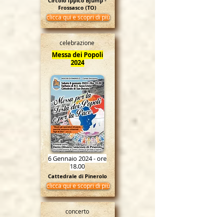
Circolo Ippico BJump -
Frossasco (TO)
clicca qui e scopri di più
celebrazione
Messa dei Popoli
2024
6 Gennaio 2024 - ore
18.00
Cattedrale di Pinerolo
clicca qui e scopri di più
concerto