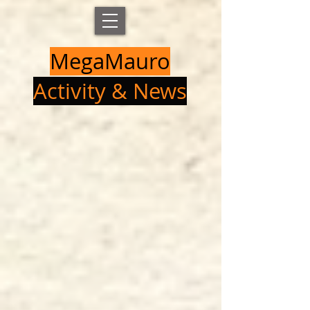
MegaMauro
Activity & News