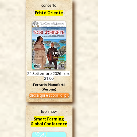
concerto
Echi d'Oriente
24 Settembre 2026 - ore
21.00
Ferrarin Pianoforti
(Verona)
clicca qui e scopri di più
live show
Smart Farming
Global Conference