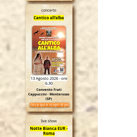
concerto
Cantico all'alba
13 Agosto 2026 - ore
6.30
Convento Frati
Cappuccini - Monterosso
(SP)
clicca qui e scopri di più
live show
Notte Bianca EUR -
Roma