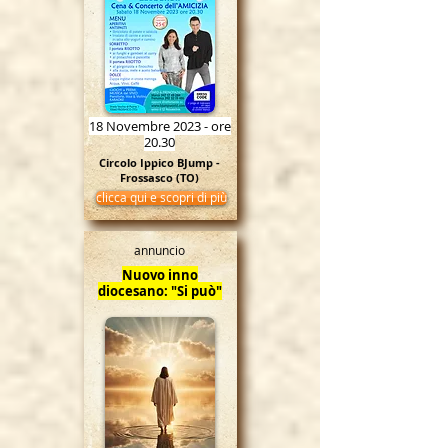
18 Novembre 2023 - ore
20.30
Circolo Ippico BJump -
Frossasco (TO)
clicca qui e scopri di più
annuncio
Nuovo inno
diocesano: "Si può"