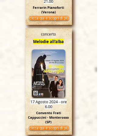
21.00
Ferrarin Pianoforti
(Verona)
clicca qui e scopri di più
concerto
Melodie all'alba
17 Agosto 2024 - ore
6.00
Convento Frati
Cappuccini - Monterosso
(SP)
clicca qui e scopri di più