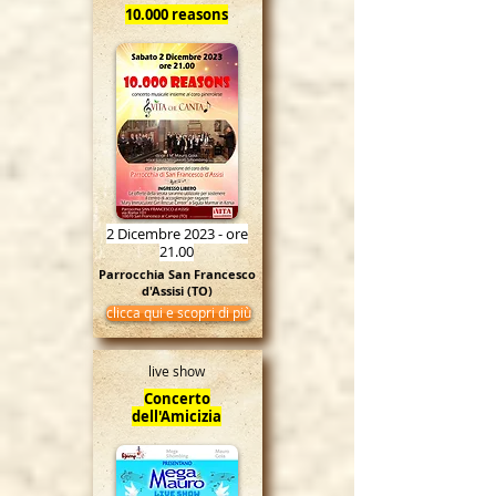
10.000 reasons
2 Dicembre 2023 - ore
21.00
Parrocchia San Francesco
d'Assisi (TO)
clicca qui e scopri di più
live show
Concerto
dell'Amicizia