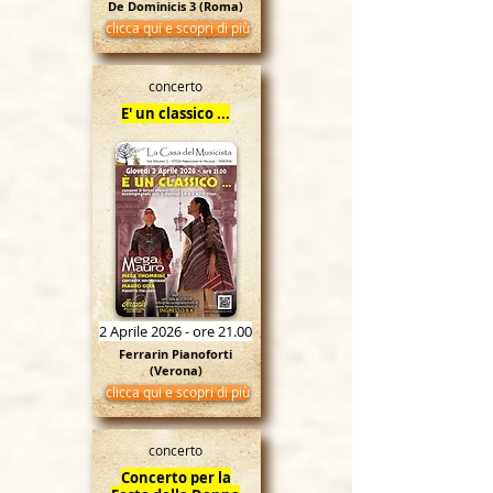
De Dominicis 3 (Roma)
clicca qui e scopri di più
concerto
E' un classico ...
2 Aprile 2026 - ore 21.00
Ferrarin Pianoforti
(Verona)
clicca qui e scopri di più
concerto
Concerto per la