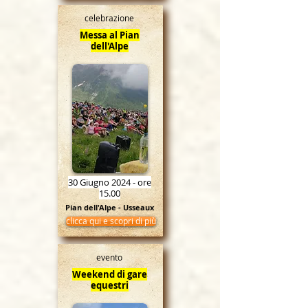
celebrazione
Messa al Pian
dell'Alpe
30 Giugno 2024 - ore
15.00
Pian dell'Alpe - Usseaux
clicca qui e scopri di più
evento
Weekend di gare
equestri