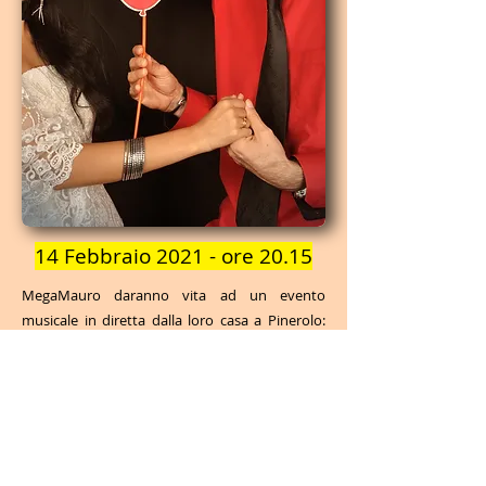
14 Febbraio 2021 - ore 20.15
MegaMauro daranno vita ad un evento
musicale in diretta dalla loro casa a Pinerolo:
canzoni d'amore con dediche personalizzate
per celebrare la serata di San Valentino. E'
possibile scrivere direttamente a
mega.mauro@yahoo.it
per prenotare la
propria canzone e comunicare la dedica:
durante la serata MegaMauro eseguiranno