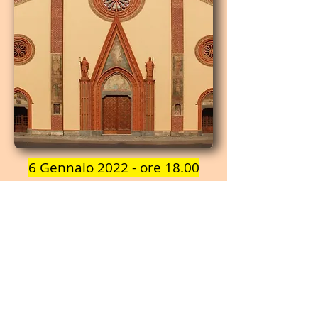
6 Gennaio 2022 - ore 18.00
MegaMauro, insieme al coro "Vita che canta",
animeranno la Messa dei Popoli presieduta dal
Vescovo Derio Olivero. Mega voce solista e
Mauro direttore del gruppo corale: una serie di
canti ecumenici in diverse lingue composti o
arrangiati dal duo MegaMauro