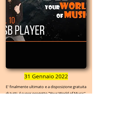
31 Gennaio 2022
E' finalmente ultimato e a disposizione gratuita
di tutti, il super progetto "Your World of Music",
creato e prodotto da MegaMauro in
collaborazione con la multinazionale Roland
per promuovere il pianoforte digitale RD88.
Una serie di video musicali con performance
originali e sorprendenti, suggerimenti e trucchi