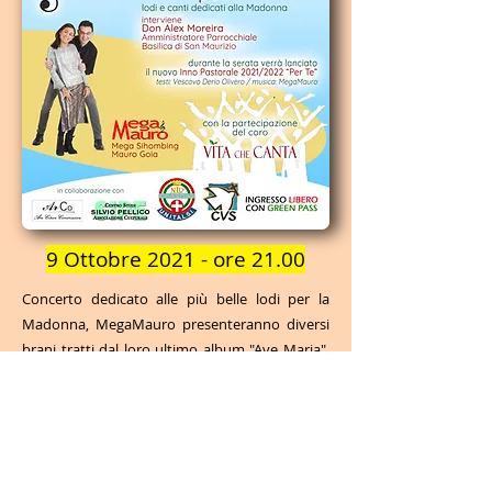
9 Ottobre 2021 - ore 21.00
Concerto dedicato alle più belle lodi per la
Madonna, MegaMauro presenteranno diversi
brani tratti dal loro ultimo album "Ave Maria",
una raccolta di brani conosciuti ed inediti con
arrangiamenti originali e suggestivi. Sarà
presente il Vescovo Derio Olivero per
presentare il nuovo inno diocesano "Per Te",
con testi del Vescovo stesso e musica e